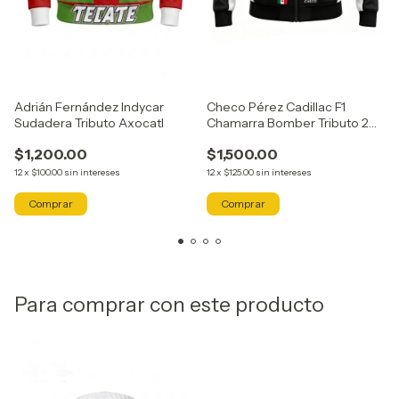
Adrián Fernández Indycar
Checo Pérez Cadillac F1
Sudadera Tributo Axocatl
Chamarra Bomber Tributo 2
Axocatl
$1,200.00
$1,500.00
12
x
$100.00
sin intereses
12
x
$125.00
sin intereses
Comprar
Comprar
Para comprar con este producto
GRATIS
GRATIS