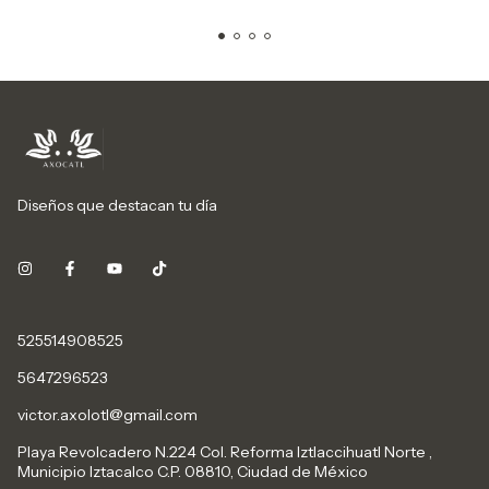
Diseños que destacan tu día
525514908525
5647296523
victor.axolotl@gmail.com
Playa Revolcadero N.224 Col. Reforma Iztlaccihuatl Norte ,
Municipio Iztacalco C.P. 08810, Ciudad de México