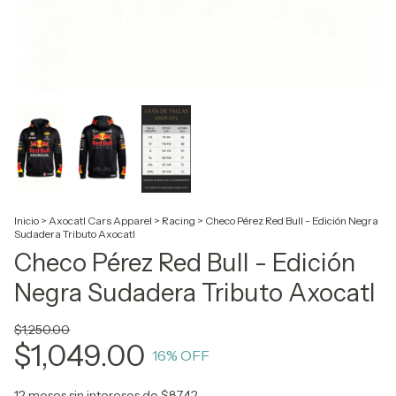
Inicio
>
Axocatl Cars Apparel
>
Racing
>
Checo Pérez Red Bull - Edición Negra
Sudadera Tributo Axocatl
Checo Pérez Red Bull - Edición
Negra Sudadera Tributo Axocatl
$1,250.00
$1,049.00
16
% OFF
12
meses sin intereses de
$87.42