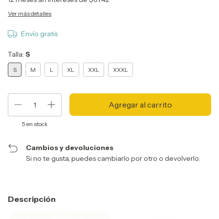
Ver más detalles
Envío gratis
Talla:
S
S
M
L
XL
XXL
XXXL
5
en stock
Cambios y devoluciones
Si no te gusta, puedes cambiarlo por otro o devolverlo.
Descripción