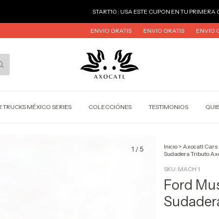
START10 : USA ESTE CUPON EN TU PRIMERA COMPRA
START1
ENVIO GRATIS
ENVIO GRATIS
ENVIO GRATIS
ENVIO GR
 TRUCKS MÉXICO SERIES
COLECCIÓNES
TESTIMONIOS
QUI
Inicio
>
Axocatl Cars
1
/
5
Sudadera Tributo Ax
SKU:
MACH 1
Ford Mu
Sudadera