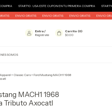
0 : USA ESTE CUPON EN TU PRIMERA COMPRA
START10 : USA ESTE CUPO
ATIS
ENVIO GRATIS
ENVIO GRATIS
ENVIO GRATIS
ENVIO GRAT
Entra
/
Carrito
(
0
)
Regístrate
$0.00
ENES SOMOS
 Apparel
>
Classic Cars
>
Ford Mustang MACH1 1968
ocatl
stang MACH1 1968
 Tributo Axocatl