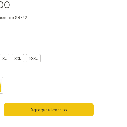
.00
reses de
$87.42
XL
XXL
XXXL