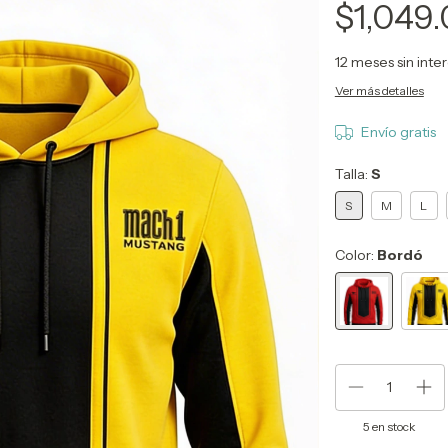
$1,049
12
meses sin inte
Ver más detalles
Envío gratis
Talla:
S
S
M
L
Color:
Bordó
5
en stock