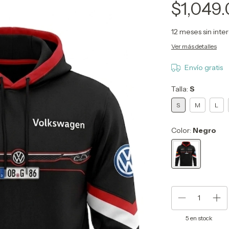
$1,049
12
meses sin inte
Ver más detalles
Envío gratis
Talla:
S
S
M
L
Color:
Negro
5
en stock