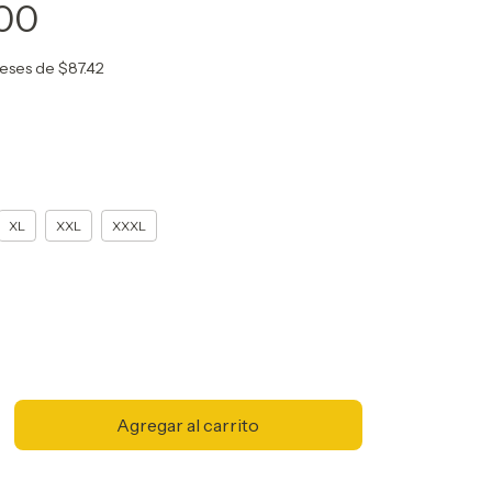
.00
reses de
$87.42
XL
XXL
XXXL