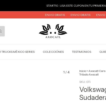
START10 : USA ESTE CUPON EN TU PRIMERA COMPRA
ST
ENVIO GRATIS
ENVIO GRATIS
ENVIO GRATIS
ENVI
 TRUCKS MÉXICO SERIES
COLECCIÓNES
TESTIMONIOS
QUI
Inicio
>
Axocatl Cars
1
/
4
Tributo Axocatl
SKU:
GTi
Volkswa
Sudadera