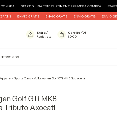
ART10 : USA ESTE CUPON EN TU PRIMERA COMPRA
START10 : USA ESTE 
O GRATIS
ENVIO GRATIS
ENVIO GRATIS
ENVIO GRATIS
ENVIO G
Entra
/
Carrito
(
0
)
Regístrate
$0.00
ENES SOMOS
 Apparel
>
Sports Cars
>
Volkswagen Golf GTi MK8 Sudadera
gen Golf GTi MK8
 Tributo Axocatl