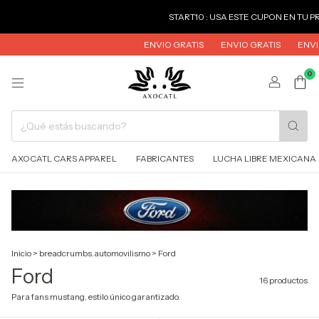
START10 : USA ESTE CUPON EN TU PRIMERA 
ENVIO GRATIS
ENVIO GRATIS
ENVIO GRATIS
0
AXOCATL CARS APPAREL
FABRICANTES
LUCHA LIBRE MEXICANA
Inicio
>
breadcrumbs.automovilismo
>
Ford
Ford
16 productos
Para fans mustang, estilo único garantizado.