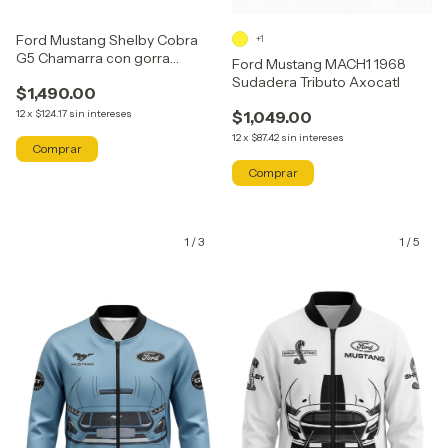
Ford Mustang Shelby Cobra
+1
G5 Chamarra con gorra
Ford Mustang MACH1 1968
Tributo Axocatl .
Sudadera Tributo Axocatl
$1,490.00
$1,049.00
12
x
$124.17
sin intereses
12
x
$87.42
sin intereses
Comprar
Comprar
1
/
3
1
/
5
GRATIS
GRATIS