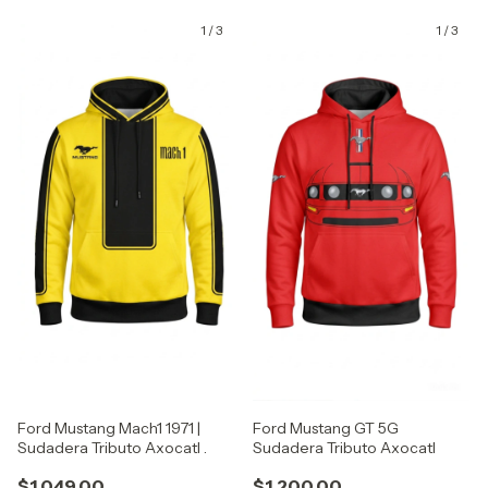
1
/
3
1
/
3
GRATIS
GRATIS
Ford Mustang Mach1 1971 |
Ford Mustang GT 5G
Sudadera Tributo Axocatl .
Sudadera Tributo Axocatl
$1,049.00
$1,200.00