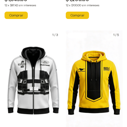
12
x
$87.42
sin intereses
12
x
$100.00
sin intereses
Comprar
Comprar
1
/
3
1
/
5
GRATIS
GRATIS