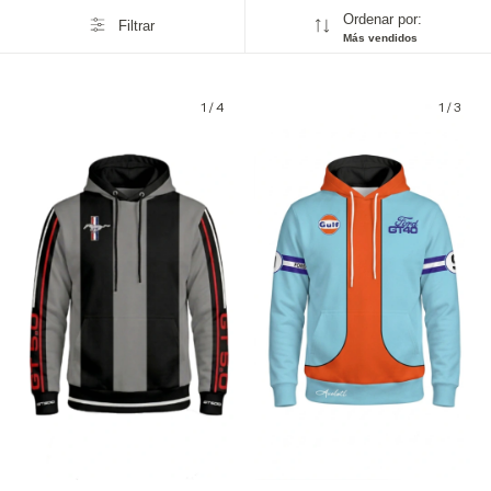
Ordenar por:
Filtrar
Más vendidos
1
/
4
1
/
3
GRATIS
GRATIS