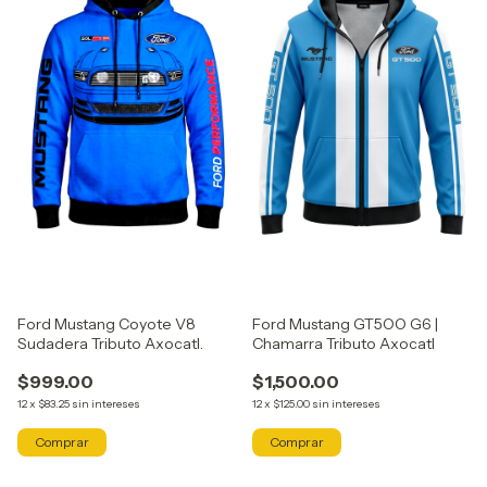
Ford Mustang Coyote V8
Ford Mustang GT5OO G6 |
Sudadera Tributo Axocatl.
Chamarra Tributo Axocatl
$999.00
$1,500.00
12
x
$83.25
sin intereses
12
x
$125.00
sin intereses
Comprar
Comprar