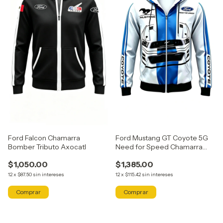
Ford Falcon Chamarra
Ford Mustang GT Coyote 5G
Bomber Tributo Axocatl
Need for Speed Chamarra
Tributo Axocatl
$1,050.00
$1,385.00
12
x
$87.50
sin intereses
12
x
$115.42
sin intereses
Comprar
Comprar