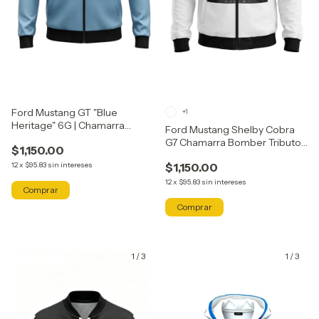
Ford Mustang GT "Blue
+1
Heritage" 6G | Chamarra
Ford Mustang Shelby Cobra
Bomber Tributo Axocatl
G7 Chamarra Bomber Tributo
$1,150.00
Axocatl
12
x
$95.83
sin intereses
$1,150.00
12
x
$95.83
sin intereses
Comprar
Comprar
1
/
3
1
/
3
GRATIS
GRATIS