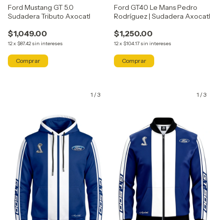
Ford Mustang GT 5.0
Ford GT40 Le Mans Pedro
Sudadera Tributo Axocatl
Rodríguez | Sudadera Axocatl
$1,049.00
$1,250.00
12
x
$87.42
sin intereses
12
x
$104.17
sin intereses
Comprar
Comprar
1
/
3
1
/
3
GRATIS
GRATIS