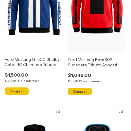
Ford Mustang GT500 Shelby
Ford Mustang Boss 302
Cobra 1G Chamarra Tributo
Sudadera Tributo Axocatl
Axocatl
$1,500.00
$1,049.00
12
x
$125.00
sin intereses
12
x
$87.42
sin intereses
Comprar
Comprar
1
/
3
1
/
3
GRATIS
GRATIS