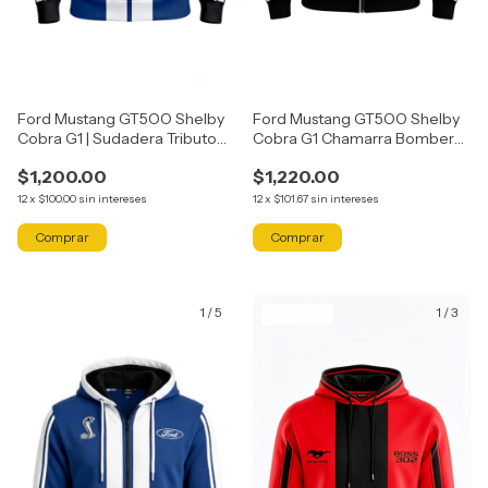
Ford Mustang GT5OO Shelby
Ford Mustang GT5OO Shelby
Cobra G1 | Sudadera Tributo
Cobra G1 Chamarra Bomber
Axocatl
Tributo Axocatl
$1,200.00
$1,220.00
12
x
$100.00
sin intereses
12
x
$101.67
sin intereses
Comprar
Comprar
1
/
5
1
/
3
GRATIS
GRATIS